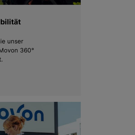
ilität
ie unser
 Movon 360°
.