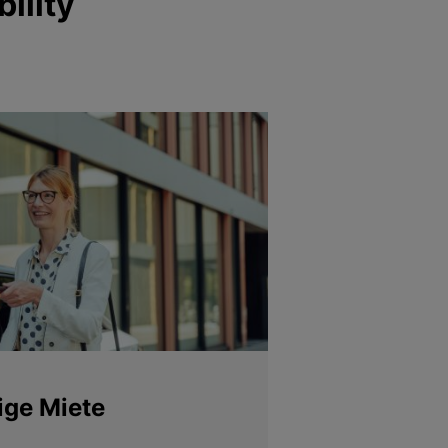
ility
tige Miete