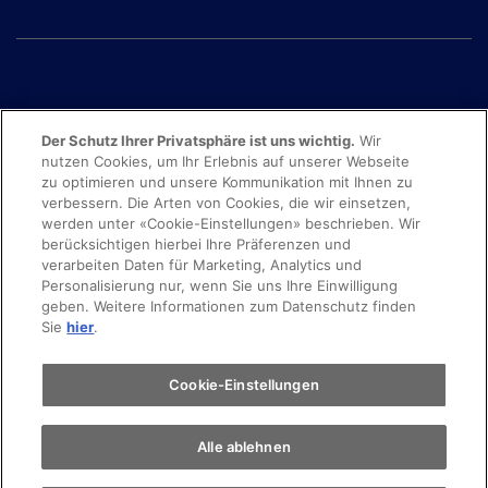
Der Schutz Ihrer Privatsphäre ist uns wichtig.
Wir
nutzen Cookies, um Ihr Erlebnis auf unserer Webseite
zu optimieren und unsere Kommunikation mit Ihnen zu
verbessern. Die Arten von Cookies, die wir einsetzen,
werden unter «Cookie-Einstellungen» beschrieben. Wir
berücksichtigen hierbei Ihre Präferenzen und
verarbeiten Daten für Marketing, Analytics und
Personalisierung nur, wenn Sie uns Ihre Einwilligung
© 2025 Copyright movon AG
geben. Weitere Informationen zum Datenschutz finden
Sie
hier
.
Cookie-Einstellungen
Alle ablehnen