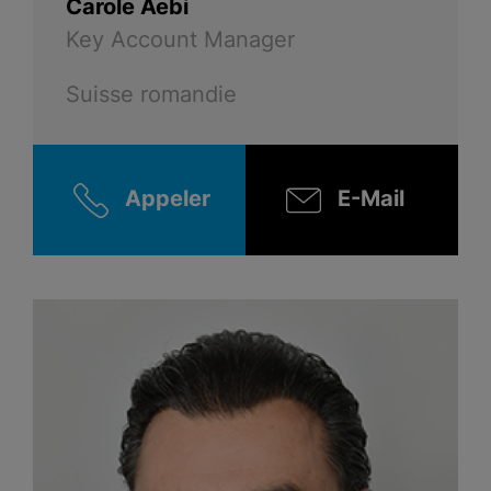
Carole Aebi
Key Account Manager
Suisse romandie
Appeler
E-Mail