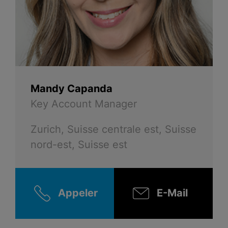
Mandy Capanda
Key Account Manager
Zurich, Suisse centrale est, Suisse
nord-est, Suisse est
Appeler
E-Mail