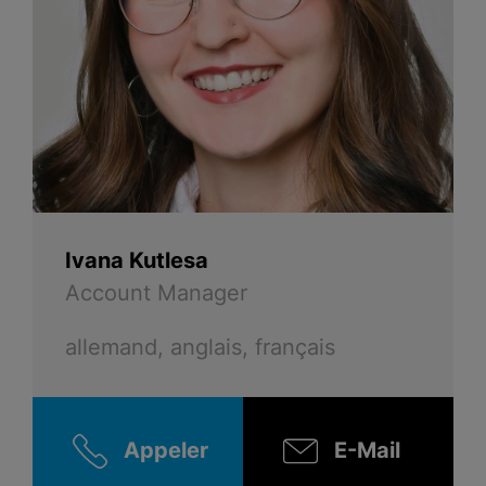
Ivana Kutlesa
Account Manager
allemand, anglais, français
Appeler
E-Mail