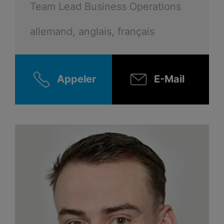
Team Lead Business Operations
allemand, anglais, français
Appeler
E-Mail