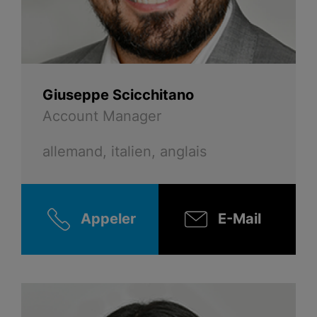
Giuseppe Scicchitano
Account Manager
allemand, italien, anglais
Appeler
E-Mail