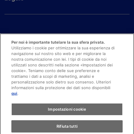
Per noi è importante tutelare la sua sfera privata.
Utilizziamo i cookie per ottimizzare la sua esperienza di
navigazione sul nostro sito web e per migliorare la
nostra comunicazione con lei. I tipi di cookie da noi
utilizzati sono descritti nella sezione «Impostazioni dei
cookie». Teniamo conto delle sue preferenze e
trattiamo i dati a scopi di marketing, analisi e
personalizzazione solo dietro suo consenso. Ulteriori
© 2024 Copyright movon AG
informazioni sulla protezione dei dati sono disponibili
qui
.
Impostazioni cookie
Rifiuta tutti